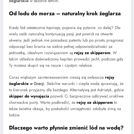
żeglarskie
w sezonie letnim.
Od lodu do morza – naturalny krok żeglarza
Kiedy lód ostatecznie topnieje, pojawia się pytanie: co dalej? Dla
wielu osób naturalną kontynuacją pasji jest powrót na otwarte
akweny. Jeśli jednak nie posiadasz patentu lub po prostu pragniesz
odpocząć bez brania na siebie pełnej odpowiedzialności za
jednostkę, idealnym rozwiązaniem są
rejsy ze skipperem
. W
takim układzie doświadczony kapitan prowadzi jacht, podczas gdy
Ty możesz skupić się na nauce i czystym relaksie.
Coraz większym zainteresowaniem cieszą się zwłaszcza
rejsy
żeglarskie
w Grecji
. Stabilne warunki i ciepła woda sprawiają, że
to kierunek przyjazny dla każdego. Alternatywą jest Adriatyk, gdzie
skipper do wynajęcia
pozwoli Ci bezpiecznie odkrywać urokliwe
chorwackie porty. Warto podkreślić, że
rejsy ze skipperem
to
także świetna okazja, by podszkolić umiejętności zdobyte zimą na
lodzie.
Dlaczego warto płynnie zmienić lód na wodę?