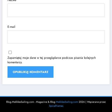
Nazwa
E-mail
Zapamiętaj moje dane w tej przeglądarce podczas pisania kolejnych
komentarzy.
Blog.MeliklesSailing.com - Magazine & Blog
MeliklesSailing.com
2026 | Wspierane przez
SpiceThemes