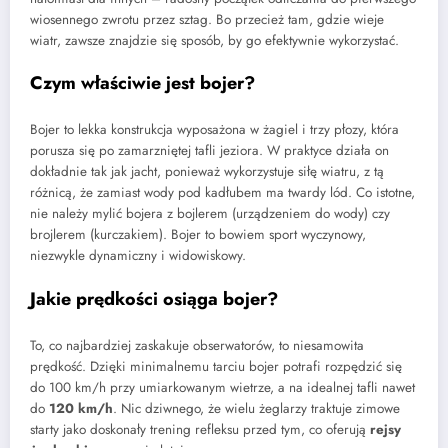
wiosennego zwrotu przez sztag. Bo przecież tam, gdzie wieje
wiatr, zawsze znajdzie się sposób, by go efektywnie wykorzystać.
Czym właściwie jest bojer?
Bojer to lekka konstrukcja wyposażona w żagiel i trzy płozy, która
porusza się po zamarzniętej tafli jeziora. W praktyce działa on
dokładnie tak jak jacht, ponieważ wykorzystuje siłę wiatru, z tą
różnicą, że zamiast wody pod kadłubem ma twardy lód. Co istotne,
nie należy mylić bojera z bojlerem (urządzeniem do wody) czy
brojlerem (kurczakiem). Bojer to bowiem sport wyczynowy,
niezwykle dynamiczny i widowiskowy.
Jakie prędkości osiąga bojer?
To, co najbardziej zaskakuje obserwatorów, to niesamowita
prędkość. Dzięki minimalnemu tarciu bojer potrafi rozpędzić się
do 100 km/h przy umiarkowanym wietrze, a na idealnej tafli nawet
do
120 km/h
. Nic dziwnego, że wielu żeglarzy traktuje zimowe
starty jako doskonały trening refleksu przed tym, co oferują
rejsy