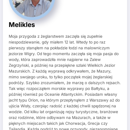
Melikles
Moja przygoda z żeglarstwem zaczęła się zupełnie
niespodziewanie, gdy miałem 12 lat. Wtedy to po raz
pierwszy stanąłem na pokładzie łodzi na malowniczym
jeziorze Wigry. Od tego momentu zaczęła się moja pasja do
wody, która zaprowadziła mnie najpierw na Zalew
Zegrzyński, a później na przepiękne szlaki Wielkich Jezior
Mazurskich. Z każdą wyprawą odkrywałem, że Mazury,
mimo swojego uroku, to tylko początek mojej żeglarskiej
podróży. Szybko zrozumiałem, że marzę o dalszych rejsach.
Tak więc rozpocząłem morskie wyprawy po Bałtyku, a
później również po Oceanie Atlantyckim. Posiadam własny
jacht typu Orion, na którym przepłynąłem z Warszawy aż do
ujścia Wisły, czerpiąc radość z każdej chwili spędzonej na
wodzie. Od kilku lat organizuję rejsy turystyczne, branżowe
oraz rodzinne, które odbywam na Mazurach, a także w
pięknych miejscach takich jak Chorwacja, Grecja czy
Tajlandia. Każda podróż to nowe przygody, niezapomniane