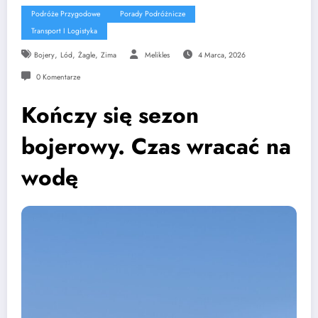
Podróże Przygodowe
Porady Podróżnicze
Transport I Logistyka
,
,
,
Bojery
Lód
Żagle
Zima
Melikles
4 Marca, 2026
0 Komentarze
Kończy się sezon
bojerowy. Czas wracać na
wodę