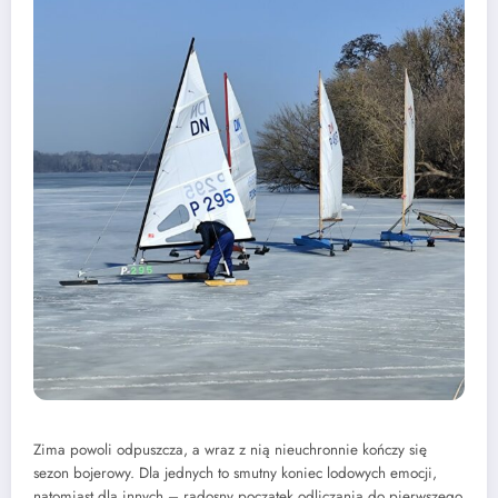
Zima powoli odpuszcza, a wraz z nią nieuchronnie kończy się
sezon bojerowy. Dla jednych to smutny koniec lodowych emocji,
natomiast dla innych – radosny początek odliczania do pierwszego