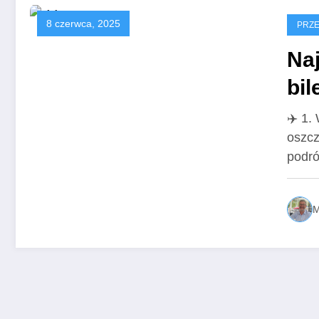
8 czerwca, 2025
PRZE
Naj
bil
✈️ 1.
oszcz
podr
M