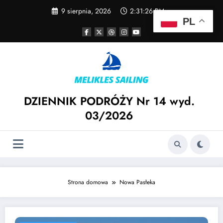
Skip
9 sierpnia, 2026
2:31:26 PM
to
PL
content
DZIENNIK PODRÓŻY Nr 14 wyd.
03/2026
Strona domowa
Nowa Pasłeka