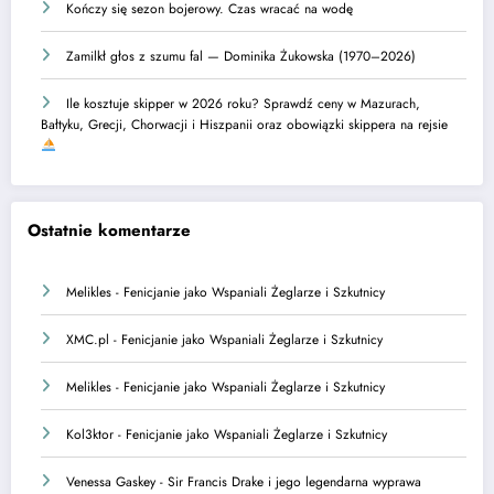
Kończy się sezon bojerowy. Czas wracać na wodę
Zamilkł głos z szumu fal — Dominika Żukowska (1970–2026)
Ile kosztuje skipper w 2026 roku? Sprawdź ceny w Mazurach,
Bałtyku, Grecji, Chorwacji i Hiszpanii oraz obowiązki skippera na rejsie
Ostatnie komentarze
Melikles
-
Fenicjanie jako Wspaniali Żeglarze i Szkutnicy
XMC.pl
-
Fenicjanie jako Wspaniali Żeglarze i Szkutnicy
Melikles
-
Fenicjanie jako Wspaniali Żeglarze i Szkutnicy
Kol3ktor
-
Fenicjanie jako Wspaniali Żeglarze i Szkutnicy
Venessa Gaskey
-
Sir Francis Drake i jego legendarna wyprawa