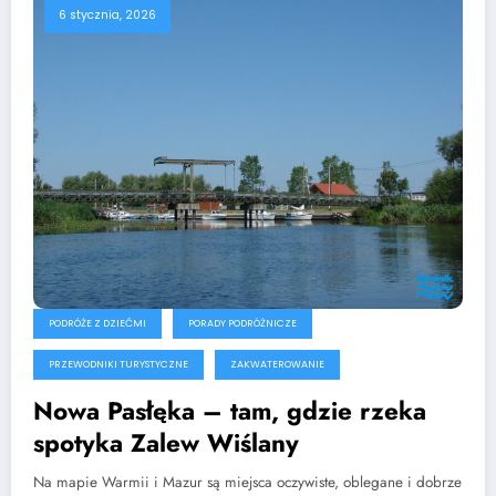
6 stycznia, 2026
PODRÓŻE Z DZIEĆMI
PORADY PODRÓŻNICZE
PRZEWODNIKI TURYSTYCZNE
ZAKWATEROWANIE
Nowa Pasłęka – tam, gdzie rzeka
spotyka Zalew Wiślany
Na mapie Warmii i Mazur są miejsca oczywiste, oblegane i dobrze