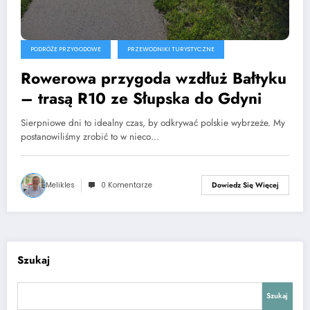
PODRÓŻE PRZYGODOWE
PRZEWODNIKI TURYSTYCZNE
Rowerowa przygoda wzdłuż Bałtyku
– trasą R10 ze Słupska do Gdyni
Sierpniowe dni to idealny czas, by odkrywać polskie wybrzeże. My
postanowiliśmy zrobić to w nieco…
Melikles
0 Komentarze
Dowiedz Się Więcej
Szukaj
Szukaj