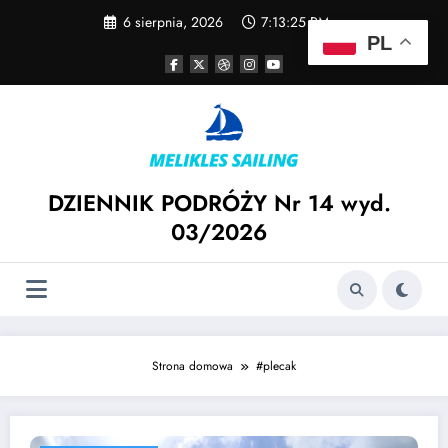
Skip
6 sierpnia, 2026
7:13:26 PM
to
PL
content
DZIENNIK PODRÓŻY Nr 14 wyd.
03/2026
Strona domowa
#plecak