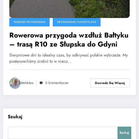
PODRÓŻE PRZYGODOWE
PRZEWODNIKI TURYSTYCZNE
Rowerowa przygoda wzdłuż Bałtyku
– trasą R10 ze Słupska do Gdyni
Sierpniowe dni to idealny czas, by odkrywać polskie wybrzeże. My
postanowiliśmy zrobić to w nieco…
Melikles
0 Komentarze
Dowiedz Się Więcej
Szukaj
Szukaj