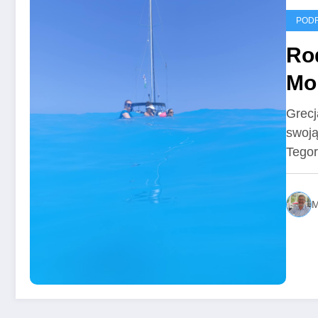
POD
Ro
Mor
zos
Grecj
swoją
Tego
M