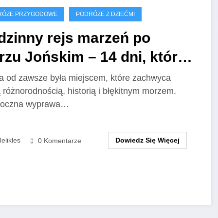
RÓŻE PRZYGODOWE
PODRÓŻE Z DZIEĆMI
dzinny rejs marzeń po
zu Jońskim – 14 dni, które
tają w sercu na zawsze!
a od zawsze była miejscem, które zachwyca
 różnorodnością, historią i błękitnym morzem.
roczna wyprawa…
Dowiedz Się Więcej
elikles
0 Komentarze