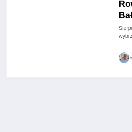
Ro
Bał
do
Sierp
wybrz
M