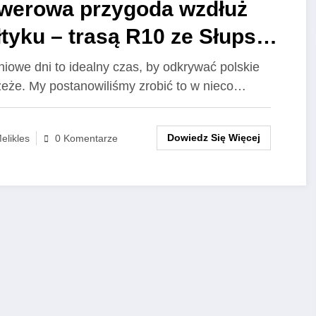
werowa przygoda wzdłuż
tyku – trasą R10 ze Słupska
 Gdyni
niowe dni to idealny czas, by odkrywać polskie
eże. My postanowiliśmy zrobić to w nieco…
Dowiedz Się Więcej
elikles
0 Komentarze