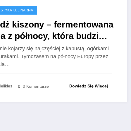
STYKA KULINARNA
edź kiszony – fermentowana
a z północy, która budzi
spekt
nie kojarzy się najczęściej z kapustą, ogórkami
urakami. Tymczasem na północy Europy przez
cia…
Dowiedz Się Więcej
elikles
0 Komentarze