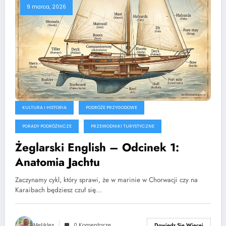
9 marca, 2026
KULTURA I HISTORIA
PODRÓŻE PRZYGODOWE
PORADY PODRÓŻNICZE
PRZEWODNIKI TURYSTYCZNE
Żeglarski English – Odcinek 1:
Anatomia Jachtu
Zaczynamy cykl, który sprawi, że w marinie w Chorwacji czy na
Karaibach będziesz czuł się…
Melikles
0 Komentarze
Dowiedz Się Więcej