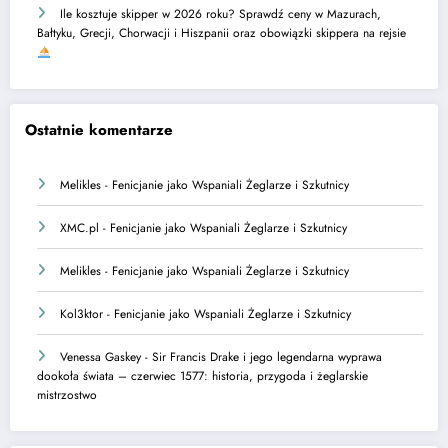
Ile kosztuje skipper w 2026 roku? Sprawdź ceny w Mazurach,
Bałtyku, Grecji, Chorwacji i Hiszpanii oraz obowiązki skippera na rejsie
Ostatnie komentarze
Melikles
-
Fenicjanie jako Wspaniali Żeglarze i Szkutnicy
XMC.pl
-
Fenicjanie jako Wspaniali Żeglarze i Szkutnicy
Melikles
-
Fenicjanie jako Wspaniali Żeglarze i Szkutnicy
Kol3ktor
-
Fenicjanie jako Wspaniali Żeglarze i Szkutnicy
Venessa Gaskey
-
Sir Francis Drake i jego legendarna wyprawa
dookoła świata – czerwiec 1577: historia, przygoda i żeglarskie
mistrzostwo