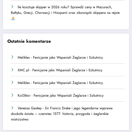
Ile kosztuje skipper w 2026 roku? Sprawdź ceny w Mazurach,
Bałtyku, Grecji, Chorwacji i Hiszpanii oraz obowiązki skippera na rejsie
Ostatnie komentarze
Melikles
-
Fenicjanie jako Wspaniali Żeglarze i Szkutnicy
XMC.pl
-
Fenicjanie jako Wspaniali Żeglarze i Szkutnicy
Melikles
-
Fenicjanie jako Wspaniali Żeglarze i Szkutnicy
Kol3ktor
-
Fenicjanie jako Wspaniali Żeglarze i Szkutnicy
Venessa Gaskey
-
Sir Francis Drake i jego legendarna wyprawa
dookoła świata – czerwiec 1577: historia, przygoda i żeglarskie
mistrzostwo