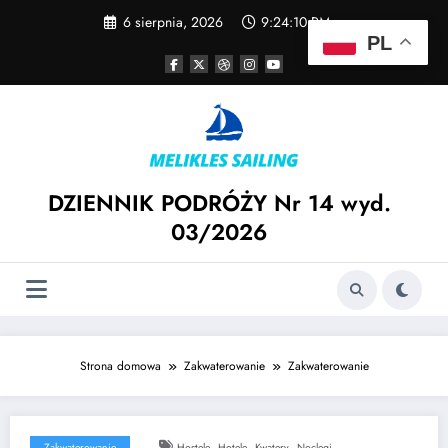
Skip
6 sierpnia, 2026
9:24:10 PM
to
PL
content
DZIENNIK PODRÓŻY Nr 14 wyd.
03/2026
Strona domowa
Zakwaterowanie
Zakwaterowanie
,
,
,
Zakwaterowanie
Hostele
Hotele
Kwatery
Noclegi