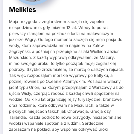
Melikles
Moja przygoda z żeglarstwem zaczęła się zupełnie
niespodziewanie, gdy miałem 12 lat. Wtedy to po raz
pierwszy stanąłem na pokładzie łodzi na malowniczym
jeziorze Wigry. Od tego momentu zaczęła się moja pasja do
wody, która zaprowadziła mnie najpierw na Zalew
Zegrzyński, a później na przepiękne szlaki Wielkich Jezior
Mazurskich. Z każdą wyprawą odkrywałem, że Mazury,
mimo swojego uroku, to tylko początek mojej żeglarskiej
podróży. Szybko zrozumiałem, że marzę o dalszych rejsach.
Tak więc rozpocząłem morskie wyprawy po Bałtyku, a
później również po Oceanie Atlantyckim. Posiadam własny
jacht typu Orion, na którym przepłynąłem z Warszawy aż do
ujścia Wisły, czerpiąc radość z każdej chwili spędzonej na
wodzie. Od kilku lat organizuję rejsy turystyczne, branżowe
oraz rodzinne, które odbywam na Mazurach, a także w
pięknych miejscach takich jak Chorwacja, Grecja czy
Tajlandia. Każda podróż to nowe przygody, niezapomniane
widoki i wspaniałe spotkania z ludźmi. Serdecznie
zapraszam na pokład, aby wspólnie odkrywać uroki