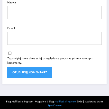
Nazwa
E-mail
Zapamiętaj moje dane w tej przeglądarce podczas pisania kolejnych
komentarzy.
Blog.MeliklesSailing.com - Magazine & Blog
MeliklesSailing.com
2026 | Wspierane przez
SpiceThemes