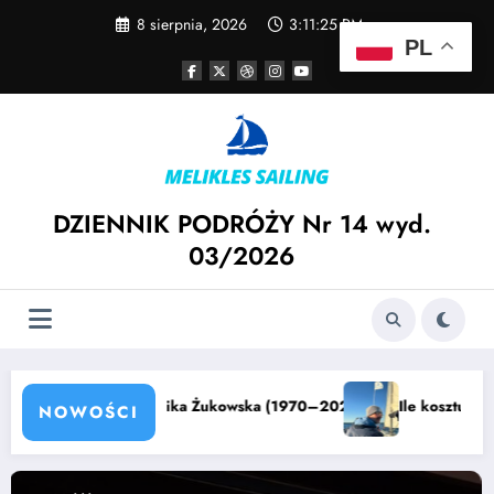
Skip
8 sierpnia, 2026
3:11:26 PM
to
PL
content
DZIENNIK PODRÓŻY Nr 14 wyd.
03/2026
026)
Ile kosztuje skipper w 2026 roku? Sprawdź ceny w Mazurach, 
NOWOŚCI