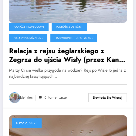
PODRÓŻE PRZYGODOWE
PODRÓŻE Z DZIEĆMI
PORADY PODRÓŻNICZE
PRZEWODNIKI TURYSTYCZNE
Relacja z rejsu żeglarskiego z
Zegrza do ujścia Wisły (przez Kanał
Królewski)
Marzy Ci się wielka przygoda na wodzie? Rejs po Wiśle to jedna z
najbardziej fascynujących…
Melikles
0 Komentarze
Dowiedz Się Więcej
6 maja, 2025