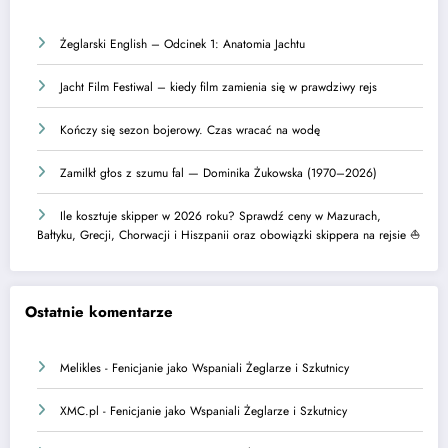
Żeglarski English – Odcinek 1: Anatomia Jachtu
Jacht Film Festiwal – kiedy film zamienia się w prawdziwy rejs
Kończy się sezon bojerowy. Czas wracać na wodę
Zamilkł głos z szumu fal — Dominika Żukowska (1970–2026)
Ile kosztuje skipper w 2026 roku? Sprawdź ceny w Mazurach,
Bałtyku, Grecji, Chorwacji i Hiszpanii oraz obowiązki skippera na rejsie ⛵
Ostatnie komentarze
Melikles
-
Fenicjanie jako Wspaniali Żeglarze i Szkutnicy
XMC.pl
-
Fenicjanie jako Wspaniali Żeglarze i Szkutnicy