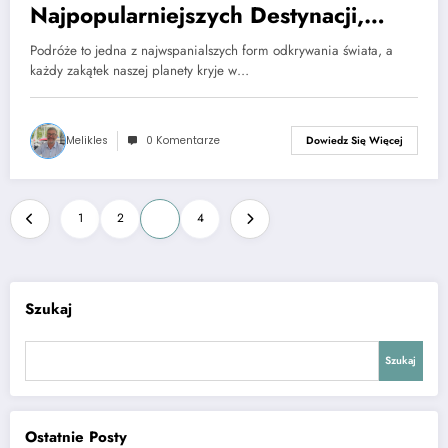
Najpopularniejszych Destynacji,
Atrakcji i Lokalne Zwyczaje
Podróże to jedna z najwspanialszych form odkrywania świata, a
każdy zakątek naszej planety kryje w…
Melikles
0 Komentarze
Dowiedz Się Więcej
Stronicowanie
1
2
3
4
wpisów
Szukaj
Szukaj
Ostatnie Posty